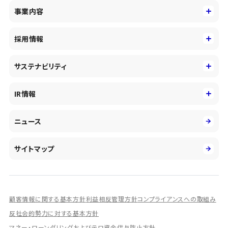
CCIグループについて
事業内容
トップメッセージ
事業内容
コーポレートアイデンティティ
採用情報
事業性理解を通じたファイナンス
中期経営戦略
採用情報
コンサルティング&アドバイザリー
サステナビリティ
会社概要・沿革
新卒採用
キャッシュレス・デジタルの進展
役員
サステナビリティ
キャリア採用
IR情報
投資事業の拡大
環境
第二新卒採用
市場運用のさらなる高度化
IR情報
社会
ニュース
障がい者採用
DXとシステムモダナイゼーション
決算短信
ガバナンス
アルムナイ採用
人的資本経営の取組み
有価証券報告書／四半期報告書
サイトマップ
業績ハイライト
統合報告書
ディスクロージャー誌
顧客情報に関する基本方針
利益相反管理方針
コンプライアンスへの取組み
IRプレゼンテーション資料
反社会的勢力に対する基本方針
シェアードリサーチ社による調査レポート
マネー・ローンダリングおよびテロ資金供与防止方針