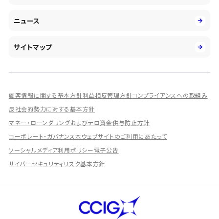
環境
第二新卒採用
市場運用のさらなる高度化
IR情報
社会
ニュース
障がい者採用
DXとシステムモダナイゼーション
決算短信
ガバナンス
アルムナイ採用
人的資本経営の取組み
有価証券報告書／四半期報告書
サイトマップ
業績ハイライト
統合報告書
ディスクロージャー誌
顧客情報に関する基本方針
利益相反管理方針
コンプライアンスへの取組み
IRプレゼンテーション資料
反社会的勢力に対する基本方針
シェアードリサーチ社による調査レポート
マネー・ローンダリングおよびテロ資金供与防止方針
コーポレート・ガバナンス
本ウェブサイトのご利用にあたって
IRに関するよくあるご質問
ソーシャルメディア利用ポリシー
電子公告
IRに関するお問い合わせ
サイバーセキュリティリスク基本方針
ディスクロージャーポリシー
資本政策
株主総会情報
株式の状況