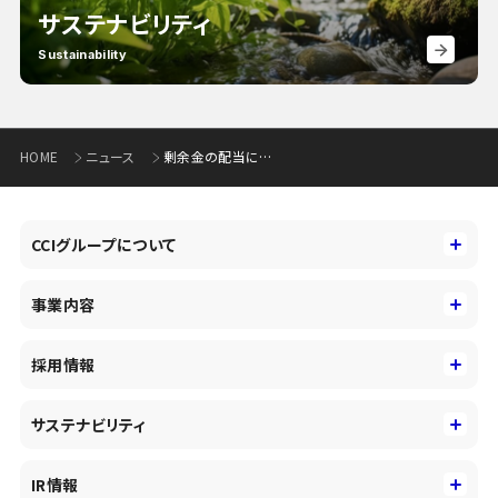
サステナビリティ
Sustainability
HOME
ニュース
剰余金の配当に関するお知らせ（129KB）
CCIグループについて
CCIグループについて
事業内容
トップメッセージ
事業内容
コーポレートアイデンティティ
採用情報
事業性理解を通じたファイナンス
中期経営戦略
採用情報
コンサルティング&アドバイザリー
サステナビリティ
会社概要・沿革
新卒採用
キャッシュレス・デジタルの進展
役員
サステナビリティ
キャリア採用
IR情報
投資事業の拡大