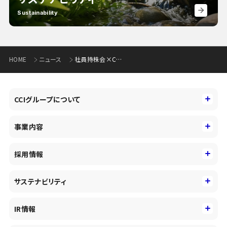
Sustainability
HOME
ニュース
社員持株会×CEO 1on1ミーティング開催について～社員の声を経営に、経営の想いを社員に～
CCIグループについて
CCIグループについて
事業内容
トップメッセージ
事業内容
コーポレートアイデンティティ
採用情報
事業性理解を通じたファイナンス
中期経営戦略
採用情報
コンサルティング&アドバイザリー
サステナビリティ
会社概要・沿革
新卒採用
キャッシュレス・デジタルの進展
役員
サステナビリティ
キャリア採用
IR情報
投資事業の拡大
環境
第二新卒採用
市場運用のさらなる高度化