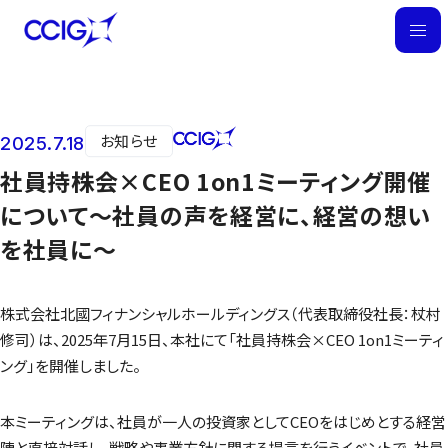
M
E
N
U
お知らせ
2025.7.18
ニュース
社員持株会×CEO 1on1ミーティング開催
について～社員の声を経営に、経営の想い
を社員に～
株式会社北國フィナンシャルホールディングス（代表取締役社長：杖村
修司）は、2025年7月15日、本社にて「社員持株会×CEO 1on1ミーティ
ング」を開催しました。
本ミーティングは、社員が一人の投資家としてCEOをはじめとする経営
陣と直接対話し、戦略や事業方針に関する提言を行うイベントで、社員