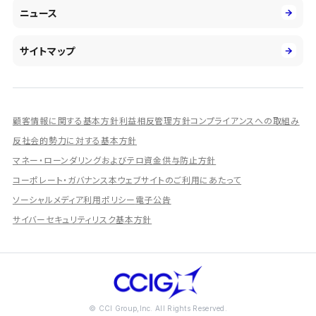
IR情報
社会
ニュース
障がい者採用
DXとシステムモダナイゼーション
決算短信
ガバナンス
アルムナイ採用
人的資本経営の取組み
有価証券報告書／四半期報告書
サイトマップ
業績ハイライト
統合報告書
ディスクロージャー誌
顧客情報に関する基本方針
利益相反管理方針
コンプライアンスへの取組み
IRプレゼンテーション資料
反社会的勢力に対する基本方針
シェアードリサーチ社による調査レポート
マネー・ローンダリングおよびテロ資金供与防止方針
コーポレート・ガバナンス
本ウェブサイトのご利用にあたって
IRに関するよくあるご質問
ソーシャルメディア利用ポリシー
電子公告
IRに関するお問い合わせ
サイバーセキュリティリスク基本方針
ディスクロージャーポリシー
資本政策
株主総会情報
株式の状況
© CCI Group,Inc. All Rights Reserved.