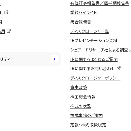
用
有価証券報告書／四半期報告書
用
業績ハイライト
用
統合報告書
採用
ディスクロージャー誌
IRプレゼンテーション資料
シェアードリサーチ社による調査
リティ
IRに関するよくあるご質問
IRに関するお問い合わせ
ディスクロージャーポリシー
資本政策
株主総会情報
株式の状況
株式事務のご案内
定款・株式取扱規定