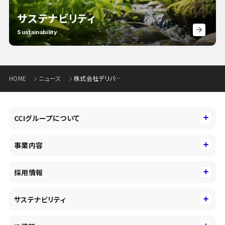
サステナビリティ
Sustainability
HOME
ニュース
株式会社デリバリーの「SDGs宣言」策定の支援について
CCIグループについて
CCIグループについて
事業内容
トップメッセージ
事業内容
コーポレートアイデンティティ
採用情報
事業性理解を通じたファイナンス
中期経営戦略
採用情報
コンサルティング&アドバイザリー
サステナビリティ
会社概要・沿革
新卒採用
キャッシュレス・デジタルの進展
役員
サステナビリティ
キャリア採用