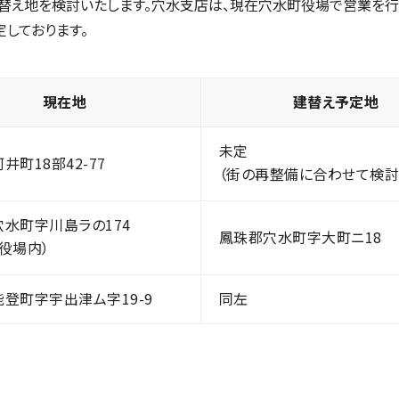
替え地を検討いたします。穴水支店は、現在穴水町役場で営業を行
しております。
現在地
建替え予定地
未定
井町18部42-77
（街の再整備に合わせて検討
水町字川島ラの174
鳳珠郡穴水町字大町ニ18
役場内）
登町字宇出津ム字19-9
同左