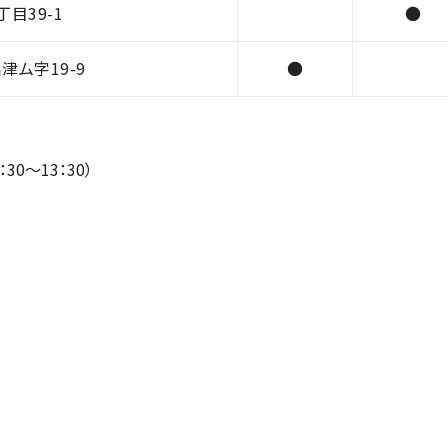
目39-1
●
ム字19-9
●
30～13：30）