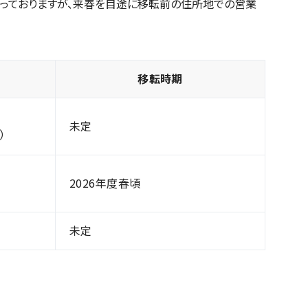
っておりますが、来春を目途に移転前の住所地での営業
移転時期
未定
）
2026年度
春頃
未定