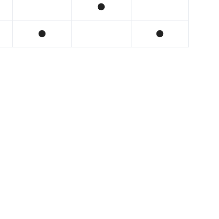
●
●
●