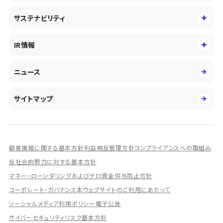
中期経営戦略
採用情報
コンサルティング&アドバイザリー
サステナビリティ
会社概要・沿革
新卒採用
キャッシュレス・デジタルの進展
役員
サステナビリティ
キャリア採用
IR情報
投資事業の拡大
環境
第二新卒採用
市場運用のさらなる高度化
IR情報
社会
ニュース
障がい者採用
DXとシステムモダナイゼーション
決算短信
ガバナンス
アルムナイ採用
人的資本経営の取組み
有価証券報告書／四半期報告書
サイトマップ
業績ハイライト
統合報告書
ディスクロージャー誌
顧客情報に関する基本方針
利益相反管理方針
コンプライアンスへの取組み
IRプレゼンテーション資料
反社会的勢力に対する基本方針
シェアードリサーチ社による調査レポート
マネー・ローンダリングおよびテロ資金供与防止方針
コーポレート・ガバナンス
本ウェブサイトのご利用にあたって
IRに関するよくあるご質問
ソーシャルメディア利用ポリシー
電子公告
IRに関するお問い合わせ
サイバーセキュリティリスク基本方針
ディスクロージャーポリシー