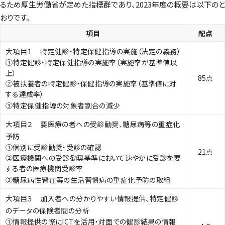
るため厚生労働省が定めた指標群であり、2023年度の概要は以下のと
おりです。
項目
配点
大項目１ 特定健診・特定保健指導の実施（法定の義務）
①特定健診・特定保健指導の実施率（実施率が基準値以
上）
85点
②被扶養者の特定健診・保健指導の実施率（基準値に対
する達成率）
③特定保健指導の対象者割合の減少
大項目２ 要医療の者への受診勧奨、糖尿病等の重症化
予防
①個別に受診勧奨・受診の確認
21点
②医療機関への受診勧奨基準において速やかに受診を要
する者の医療機関受診率
③糖尿病性腎症等の生活習慣病の重症化予防の取組
大項目３ 加入者への分かりやすい情報提供、特定健診
のデータの保険者間の分析
①情報提供の際にICTを活用・対面での健診結果の情報