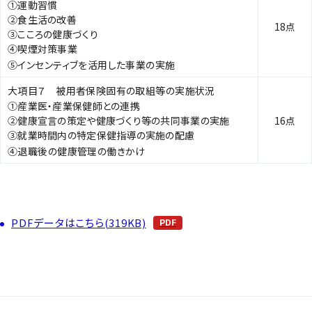
①運動習慣
②食生活の改善
18点
③こころの健康づくり
④喫煙対策事業
⑤インセンティブを活用した事業の実施
大項目７ 被用者保険固有の取組等の実施状況
①産業医・産業保健師との連携
②健康宣言の策定や健康づくり等の共同事業の実施
16点
③就業時間内の特定保健指導の実施の配慮
④退職後の健康管理の働きかけ
PDFデータはこちら(319KB)