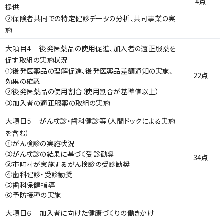
4点
提供
②保険者共同での特定健診データの分析、共同事業の実
施
大項目４ 後発医薬品の使用促進、加入者の適正服薬を
促す取組の実施状況
①後発医薬品の理解促進、後発医薬品差額通知の実施、
22点
効果の確認
②後発医薬品の使用割合（使用割合が基準値以上）
③加入者の適正服薬の取組の実施
大項目５ がん検診・歯科健診等（人間ドックによる実施
を含む）
①がん検診の実施状況
②がん検診の結果に基づく受診勧奨
34点
③市町村が実施するがん検診の受診勧奨
④歯科健診・受診勧奨
⑤歯科保健指導
⑥予防接種の実施
大項目６ 加入者に向けた健康づくりの働きかけ