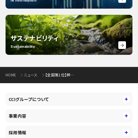
IR Information
サステナビリティ
Sustainability
HOME
ニュース
【全国第1位】弊社グループ健保組合の厚労大臣表彰受賞について
CCIグループについて
CCIグループについて
事業内容
トップメッセージ
事業内容
コーポレートアイデンティティ
採用情報
事業性理解を通じたファイナンス