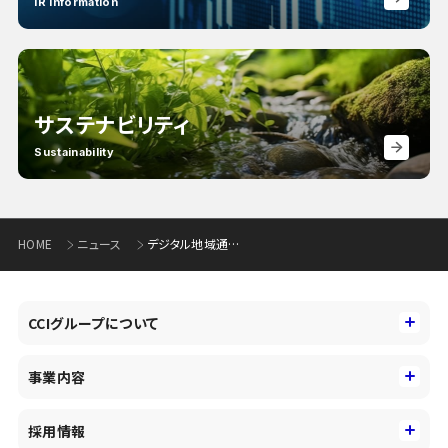
IR Information
サステナビリティ
Sustainability
HOME
ニュース
デジタル地域通貨サービス「トチツーカ」が登録者数4万人を突破！キャンペーン効果で利用拡大が加速し“2か月足らずで1万人増”の急伸
CCIグループについて
CCIグループについて
事業内容
トップメッセージ
事業内容
コーポレートアイデンティティ
採用情報
事業性理解を通じたファイナンス