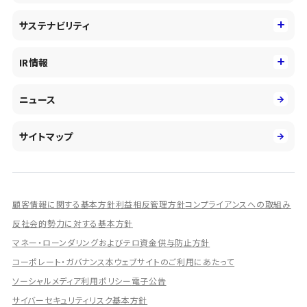
中期経営戦略
採用情報
コンサルティング&アドバイザリー
サステナビリティ
会社概要・沿革
新卒採用
キャッシュレス・デジタルの進展
役員
サステナビリティ
キャリア採用
IR情報
投資事業の拡大
環境
第二新卒採用
市場運用のさらなる高度化
IR情報
社会
ニュース
障がい者採用
DXとシステムモダナイゼーション
決算短信
ガバナンス
アルムナイ採用
人的資本経営の取組み
有価証券報告書／四半期報告書
サイトマップ
業績ハイライト
統合報告書
ディスクロージャー誌
顧客情報に関する基本方針
利益相反管理方針
コンプライアンスへの取組み
IRプレゼンテーション資料
反社会的勢力に対する基本方針
シェアードリサーチ社による調査レポート
マネー・ローンダリングおよびテロ資金供与防止方針
コーポレート・ガバナンス
本ウェブサイトのご利用にあたって
IRに関するよくあるご質問
ソーシャルメディア利用ポリシー
電子公告
IRに関するお問い合わせ
サイバーセキュリティリスク基本方針
ディスクロージャーポリシー