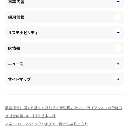
事業内容
トップメッセージ
事業内容
コーポレートアイデンティティ
採用情報
事業性理解を通じたファイナンス
中期経営戦略
採用情報
コンサルティング&アドバイザリー
サステナビリティ
会社概要・沿革
新卒採用
キャッシュレス・デジタルの進展
役員
サステナビリティ
キャリア採用
IR情報
投資事業の拡大
環境
第二新卒採用
市場運用のさらなる高度化
IR情報
社会
ニュース
障がい者採用
DXとシステムモダナイゼーション
決算短信
ガバナンス
アルムナイ採用
人的資本経営の取組み
有価証券報告書／四半期報告書
サイトマップ
業績ハイライト
統合報告書
ディスクロージャー誌
顧客情報に関する基本方針
利益相反管理方針
コンプライアンスへの取組み
IRプレゼンテーション資料
反社会的勢力に対する基本方針
シェアードリサーチ社による調査レポート
マネー・ローンダリングおよびテロ資金供与防止方針