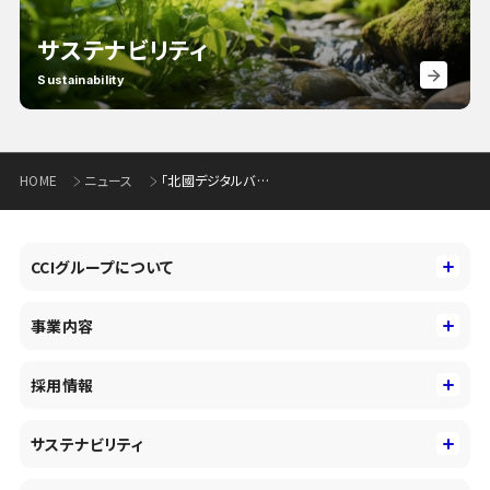
サステナビリティ
Sustainability
HOME
ニュース
「北國デジタルバンキング当座貸越」の融資残高が1,000億円を突破
CCIグループについて
CCIグループについて
事業内容
トップメッセージ
事業内容
コーポレートアイデンティティ
採用情報
事業性理解を通じたファイナンス
中期経営戦略
採用情報
コンサルティング&アドバイザリー
サステナビリティ
会社概要・沿革
新卒採用
キャッシュレス・デジタルの進展
役員
サステナビリティ