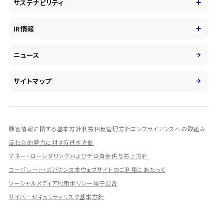
サステナビリティ
会社概要・沿革
新卒採用
キャッシュレス・デジタルの進展
役員
サステナビリティ
キャリア採用
IR情報
投資事業の拡大
環境
第二新卒採用
市場運用のさらなる高度化
IR情報
社会
ニュース
障がい者採用
DXとシステムモダナイゼーション
決算短信
ガバナンス
アルムナイ採用
人的資本経営の取組み
有価証券報告書／四半期報告書
サイトマップ
業績ハイライト
統合報告書
ディスクロージャー誌
顧客情報に関する基本方針
利益相反管理方針
コンプライアンスへの取組み
IRプレゼンテーション資料
反社会的勢力に対する基本方針
シェアードリサーチ社による調査レポート
マネー・ローンダリングおよびテロ資金供与防止方針
コーポレート・ガバナンス
本ウェブサイトのご利用にあたって
IRに関するよくあるご質問
ソーシャルメディア利用ポリシー
電子公告
IRに関するお問い合わせ
サイバーセキュリティリスク基本方針
ディスクロージャーポリシー