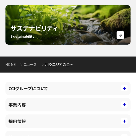
サステナビリティ
Sustainability
HOME
ニュース
北陸エリアの企業成長支援を目的とした「CCIクラブ 100億企業化研究会」の開講について
CCIグループについて
CCIグループについて
事業内容
トップメッセージ
事業内容
コーポレートアイデンティティ
採用情報
事業性理解を通じたファイナンス
中期経営戦略
採用情報
コンサルティング&アドバイザリー