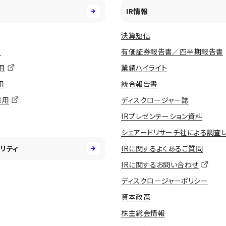
IR情報
決算短信
用
有価証券報告書／四半期報告書
用
業績ハイライト
用
統合報告書
採用
ディスクロージャー誌
IRプレゼンテーション資料
シェアードリサーチ社による調査
リティ
IRに関するよくあるご質問
IRに関するお問い合わせ
ディスクロージャーポリシー
資本政策
株主総会情報