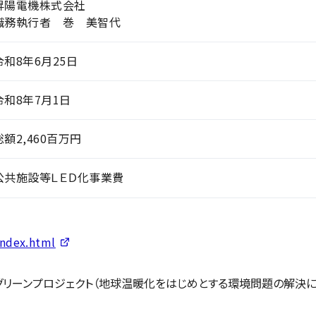
昇陽電機株式会社
職務執行者 巻 美智代
令和8年6月25日
令和8年7月1日
総額2,460百万円
公共施設等ＬＥＤ化事業費
index.html
グリーンプロジェクト（地球温暖化をはじめとする環境問題の解決