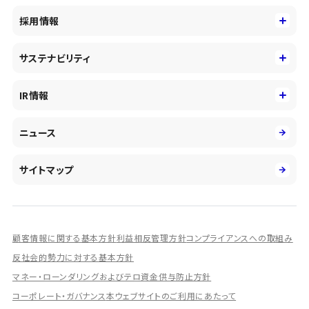
事業内容
コーポレートアイデンティティ
採用情報
事業性理解を通じたファイナンス
中期経営戦略
採用情報
コンサルティング&アドバイザリー
サステナビリティ
会社概要・沿革
新卒採用
キャッシュレス・デジタルの進展
役員
サステナビリティ
キャリア採用
IR情報
投資事業の拡大
環境
第二新卒採用
市場運用のさらなる高度化
IR情報
社会
ニュース
障がい者採用
DXとシステムモダナイゼーション
決算短信
ガバナンス
アルムナイ採用
人的資本経営の取組み
有価証券報告書／四半期報告書
サイトマップ
業績ハイライト
統合報告書
ディスクロージャー誌
顧客情報に関する基本方針
利益相反管理方針
コンプライアンスへの取組み
IRプレゼンテーション資料
反社会的勢力に対する基本方針
シェアードリサーチ社による調査レポート
マネー・ローンダリングおよびテロ資金供与防止方針
コーポレート・ガバナンス
本ウェブサイトのご利用にあたって
IRに関するよくあるご質問