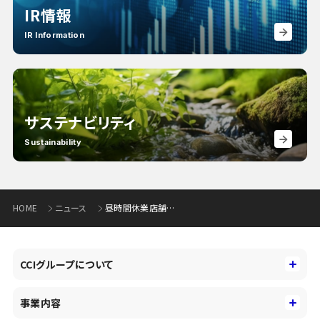
IR情報
IR Information
サステナビリティ
Sustainability
HOME
ニュース
昼時間休業店舗の全店拡大について
CCIグループについて
CCIグループについて
事業内容
トップメッセージ