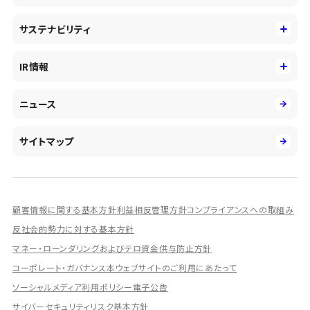
事業性理解を通じたファイナンス
中期経営戦略
採用情報
コンサルティング&アドバイザリー
サステナビリティ
会社概要・沿革
新卒採用
キャッシュレス・デジタルの進展
役員
サステナビリティ
キャリア採用
IR情報
投資事業の拡大
環境
第二新卒採用
市場運用のさらなる高度化
IR情報
社会
ニュース
障がい者採用
DXとシステムモダナイゼーション
決算短信
ガバナンス
アルムナイ採用
人的資本経営の取組み
有価証券報告書／四半期報告書
サイトマップ
業績ハイライト
統合報告書
ディスクロージャー誌
顧客情報に関する基本方針
利益相反管理方針
コンプライアンスへの取組み
IRプレゼンテーション資料
反社会的勢力に対する基本方針
シェアードリサーチ社による調査レポート
マネー・ローンダリングおよびテロ資金供与防止方針
コーポレート・ガバナンス
本ウェブサイトのご利用にあたって
IRに関するよくあるご質問
ソーシャルメディア利用ポリシー
電子公告
IRに関するお問い合わせ
サイバーセキュリティリスク基本方針