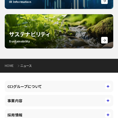
IR Information
サステナビリティ
Sustainability
HOME
ニュース
CCIグループについて
CCIグループについて
事業内容
トップメッセージ
事業内容
コーポレートアイデンティティ
採用情報