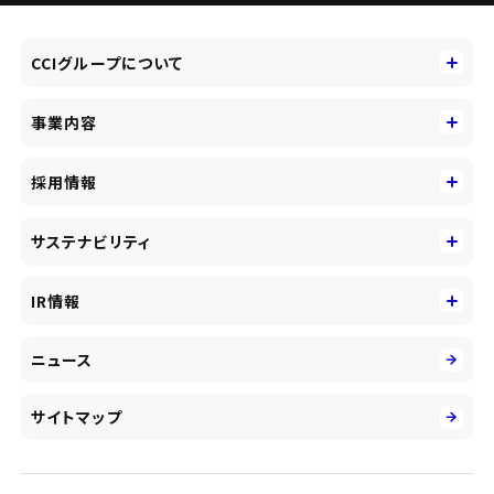
CCIグループについて
CCIグループについて
事業内容
トップメッセージ
事業内容
コーポレートアイデンティティ
採用情報
事業性理解を通じたファイナンス
中期経営戦略
採用情報
コンサルティング&アドバイザリー
サステナビリティ
会社概要・沿革
新卒採用
キャッシュレス・デジタルの進展
役員
サステナビリティ
キャリア採用
IR情報
投資事業の拡大
環境
第二新卒採用
市場運用のさらなる高度化
IR情報
社会
ニュース
障がい者採用
DXとシステムモダナイゼーション
決算短信
ガバナンス
アルムナイ採用
人的資本経営の取組み
有価証券報告書／四半期報告書
サイトマップ
業績ハイライト
統合報告書