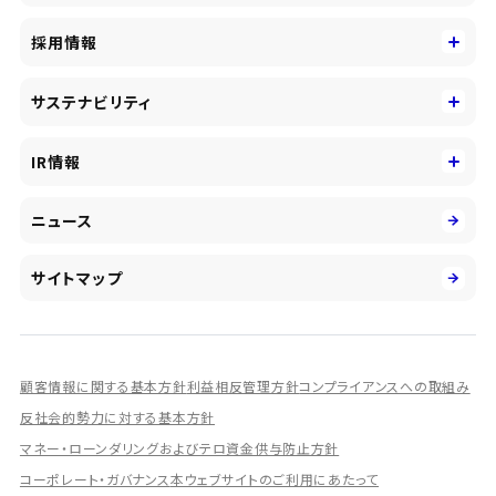
事業内容
コーポレートアイデンティティ
採用情報
事業性理解を通じたファイナンス
中期経営戦略
採用情報
コンサルティング&アドバイザリー
サステナビリティ
会社概要・沿革
新卒採用
キャッシュレス・デジタルの進展
役員
サステナビリティ
キャリア採用
IR情報
投資事業の拡大
環境
第二新卒採用
市場運用のさらなる高度化
IR情報
社会
ニュース
障がい者採用
DXとシステムモダナイゼーション
決算短信
ガバナンス
アルムナイ採用
人的資本経営の取組み
有価証券報告書／四半期報告書
サイトマップ
業績ハイライト
統合報告書
ディスクロージャー誌
顧客情報に関する基本方針
利益相反管理方針
コンプライアンスへの取組み
IRプレゼンテーション資料
反社会的勢力に対する基本方針
マネー・ローンダリングおよびテロ資金供与防止方針
シェアードリサーチ社による調査レポート
コーポレート・ガバナンス
本ウェブサイトのご利用にあたって
IRに関するよくあるご質問